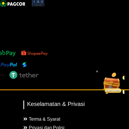
×
Keselamatan & Privasi
Terma & Syarat
Privasi dan Polisi