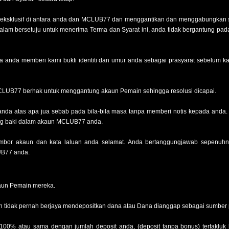
 dan eksklusif di antara anda dan MCLUB77 dan menggantikan dan menggabungka
 bersetuju untuk menerima Terma dan Syarat ini, anda tidak bergantung pada 
ta anda memberi kami bukti identiti dan umur anda sebagai prasyarat sebelum
CLUB77 berhak untuk menggantung akaun Pemain sehingga resolusi dicapai.
a atas apa jua sebab pada bila-bila masa tanpa memberi notis kepada anda. 
g baki dalam akaun MCLUB77 anda.
bor akaun dan kata laluan anda selamat. Anda bertanggungjawab sepenuhny
UB77 anda.
aun Pemain mereka.
n tidak pernah berjaya mendepositkan dana atau Dana dianggap sebagai sumber
 100% atau sama dengan jumlah deposit anda, (deposit tanpa bonus) tertakluk