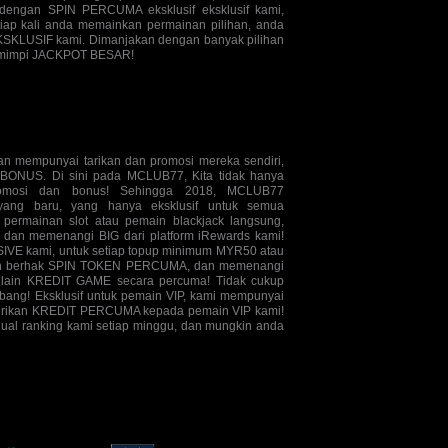
an SPIN PERCUMA eksklusif eksklusif kami,
tiap kali anda memainkan permainan pilihan, anda
KSKLUSIF kami. Dimanjakan dengan banyak pilihan
r mimpi JACKPOT BESAR!
kan mempunyai tarikan dan promosi mereka sendiri,
ONUS. Di sini pada MCLUB77, Kita tidak hanya
romosi dan bonus! Sehingga 2018, MCLUB77
ng baru, yang hanya eksklusif untuk semua
rmainan slot atau pemain blackjack langsung,
 dan memenangi BIG dari platform iRewards kami!
E kami, untuk setiap topup minimum MYR50 atau
emain berhak SPIN TOKEN PERCUMA, dan memenangi
s lain KREDIT GAME secara percuma! Tidak cukup
ang! Eksklusif untuk pemain VIP, kami mempunyai
erikan KREDIT PERCUMA kepada pemain VIP kami!
al ranking kami setiap minggu, dan mungkin anda