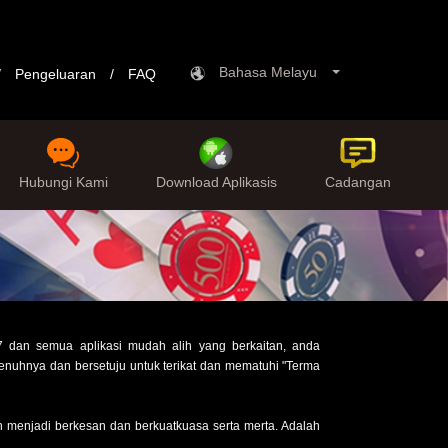
Bahasa Melayu
/
Pengeluaran
/
FAQ
Hubungi Kami
Download Aplikasis
Cadangan
 dan semua aplikasi mudah alih yang berkaitan, anda
uhnya dan bersetuju untuk terikat dan mematuhi "Terma
 menjadi berkesan dan berkuatkuasa serta merta. Adalah