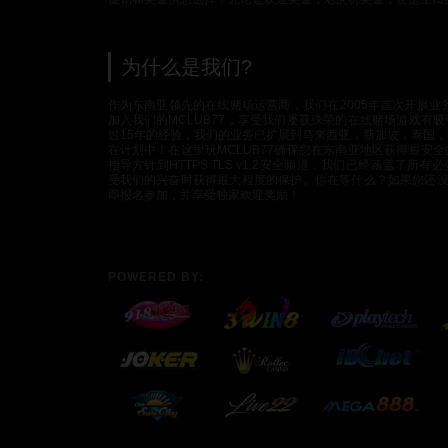
为什么是我们?
作为东南亚领先的在线赌场运营商，我们在2005年首次开展业务
加入我们的MCLUB77，享受我们屡获殊荣的在线赌场游戏有
过15年的经验，我们的业务已扩展到马来西亚，新加坡，泰国
在计划中！在这里玩MCLUB77确保您在东南亚地区获得最安
指导方针到HTTPS TLS v1.2安全频道，我们已经涵盖了所
受我们的兴奋时获得最大程度的保护。你在等什么？如果您还没有
即报名参加，并享受独家欢迎奖励！
POWERED BY: