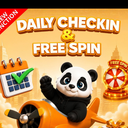
/
/
登录
注册
忘记密
机
体育博彩
4D 赌注
优惠
奖励 & VIP