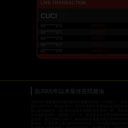
LIVE TRANSACTION
CUCI
60******371
RM500
60******371
RM200
60******371
RM300
60******577
RM90
60******375
RM90.15
自2005年以来最佳在线赌场
寻找与先锋赌场运营商的最佳在线赌场体验？不用担心，你肯定
MCLUB77中，我们的客户一直非常满意并享受我们提供的所
真人娱乐场等等！我们保证让您享受我们所提供的一切，并根据
人兴奋的老虎机，炽烈的二十一点，甚至是来自世界各地的性感
是全部，通过玩MCLUB77，你自动有资格参加我们的PROGRESS
豪地说，它是世界上最大的JACKPOT之一！作为我们着名的MC
促销和奖金供您选择！无论是欢迎奖金，老虎机奖金，还是生日