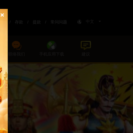

中文
/
存款
/
提款
/
常问问题
码
联络我们
手机应用下载
建议